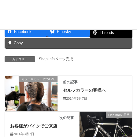
＞＞
Shop info
Facebook
Bluesky
Threads
Copy
Shop infoページ完成
カテゴリー
カラー＆カットについて
前の記事
セルフカラーの客様へ
2014年3月7日
Flap hairの日常
次の記事
お客様がバイクでご来店
2014年3月7日