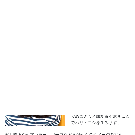
アミポリス
[アミポリス]
とは？
アミノポリスとは、プロポロス
やアミノ酸、植物エキスなど
自
然由来
の原料を主成分に配合さ
れたトリートメント。
プロポリスは蜂が集めた天然の
抗菌作用のある
樹脂
です。
アミノポリスは髪の表面に通気
性のある
皮膜を形成
し保湿成分
であるアミノ酸が髪を潤すこと
でハリ・コシを生みます。
縮毛矯正やヘアカラー、パーマなど薬剤からのダメージを抑え、