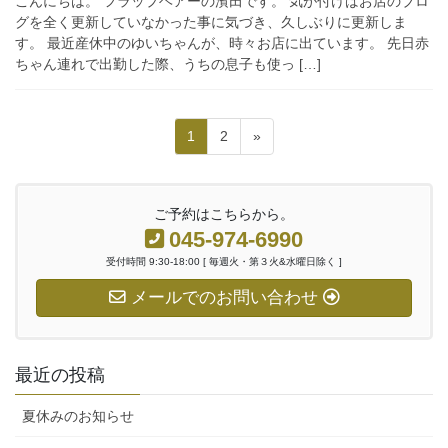
こんにちは。 フラップヘアーの濱田です。 気が付けばお店のブロ
グを全く更新していなかった事に気づき、久しぶりに更新しま
す。 最近産休中のゆいちゃんが、時々お店に出ています。 先日赤
ちゃん連れで出勤した際、うちの息子も使っ […]
投
固
固
1
2
»
稿
定
定
ペ
ペ
の
ー
ー
ご予約はこちらから。
ペ
ジ
ジ
045-974-6990
ー
受付時間 9:30-18:00 [ 毎週火・第３火&水曜日除く ]
ジ
メールでのお問い合わせ
送
り
最近の投稿
夏休みのお知らせ