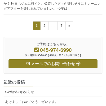
か？ 昨日もジムに行くと、仮装した方々が楽しそうにトレーニン
グアフターを楽しまれていました。 今年は […]
投
固
固
固
1
2
…
7
»
稿
定
定
定
ペ
ペ
ペ
の
ー
ー
ー
ご予約はこちらから。
ペ
ジ
ジ
ジ
045-974-6990
ー
受付時間 9:30-18:00 [ 毎週火・第３火&水曜日除く ]
ジ
メールでのお問い合わせ
送
り
最近の投稿
GW連休のお知らせ
あけましておめでとうございます。