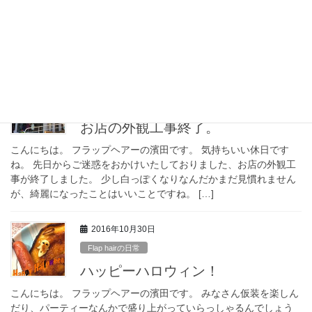
こんにちは。 フラップヘアーの濱田です。 七五三シースンは週末
ごとに七五三のお子様がご来店。 皆お利口様にして、可愛く着飾
っていきますが、一生懸命我慢しているようで、着終わると早く
も脱ぎたがるお子様も。 お参りまで頑張っ […]
2016年11月3日
Flap hairの日常
お店の外観工事終了。
こんにちは。 フラップヘアーの濱田です。 気持ちいい休日です
ね。 先日からご迷惑をおかけいたしておりました、お店の外観工
事が終了しました。 少し白っぽくなりなんだかまだ見慣れません
が、綺麗になったことはいいことですね。 […]
2016年10月30日
Flap hairの日常
ハッピーハロウィン！
こんにちは。 フラップヘアーの濱田です。 みなさん仮装を楽しん
だり、パーティーなんかで盛り上がっていらっしゃるんでしょう