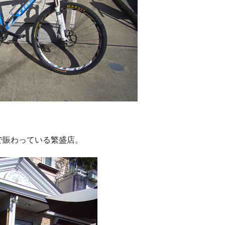
。
で賑わっている繁盛店。