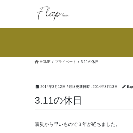
コ
ナ
ン
ビ
テ
ゲ
ン
ー
ツ
シ
へ
ョ
ス
ン
キ
に
ッ
移
HOME
プライベート
3.11の休日
プ
動
2014年3月12日
/ 最終更新日時 :
2014年3月13日
fla
3.11の休日
震災から早いもので３年が経ちました。