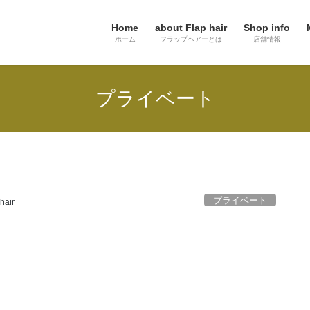
Home
about Flap hair
Shop info
ホーム
フラップヘアーとは
店舗情報
プライベート
プライベート
phair