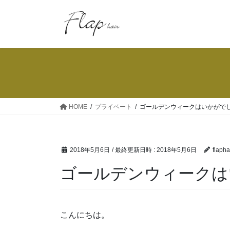
コ
ナ
ン
ビ
テ
ゲ
ン
ー
ツ
シ
へ
ョ
ス
ン
キ
に
ッ
移
HOME
プライベート
ゴールデンウィークはいかがで
プ
動
2018年5月6日
/ 最終更新日時 :
2018年5月6日
flapha
ゴールデンウィークは
こんにちは。