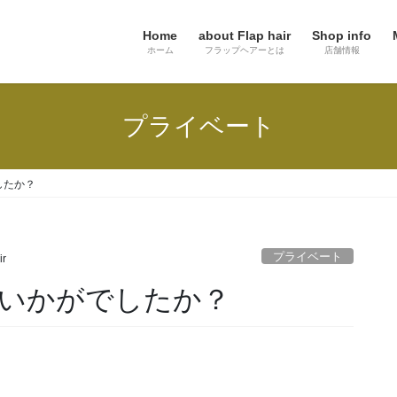
Home
about Flap hair
Shop info
ホーム
フラップヘアーとは
店舗情報
プライベート
したか？
プライベート
ir
いかがでしたか？