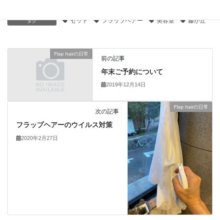
Flap hairの日常
、
営業お知らせ
カテゴリー
セット
フラップヘアー
美容室
藤が丘
タグ
Flap hairの日常
前の記事
年末ご予約について
2019年12月14日
Flap hairの日常
次の記事
フラップヘアーのウイルス対策
2020年2月27日