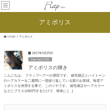
コ
ナ
ン
ビ
テ
ゲ
ン
ー
アミポリス
ツ
シ
へ
ョ
ス
ン
HOME
アミポリス
キ
に
ッ
移
プ
動
2017年3月25日
Flap hairの日常
アミポリスの輝き
こんにちは。 フラップヘアーの濱田です。 縮毛矯正とハイトーン
のヘアカラーを二週間に一度繰り返している髪のお客様、毎度ア
ミポリスを併用する事で、このツヤです。 縮毛矯正やヘアカラー
などにプラス1080円するだけで、簡単に […]