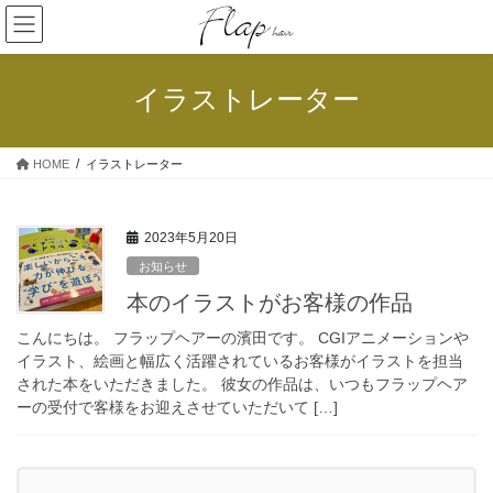
コ
ナ
ン
ビ
テ
ゲ
ン
ー
イラストレーター
ツ
シ
へ
ョ
ス
ン
HOME
イラストレーター
キ
に
ッ
移
プ
動
2023年5月20日
お知らせ
本のイラストがお客様の作品
こんにちは。 フラップヘアーの濱田です。 CGIアニメーションや
イラスト、絵画と幅広く活躍されているお客様がイラストを担当
された本をいただきました。 彼女の作品は、いつもフラップヘア
ーの受付で客様をお迎えさせていただいて […]