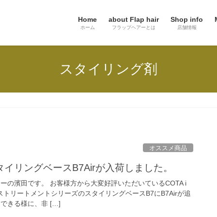
Home
about Flap hair
Shop info
ホーム
フラップヘアーとは
店舗情報
スタイリング剤
オススメ商品
タイリングベースB7Airが入荷しました。
ーの濱田です。 お客様方から大変好評いただいているCOTA i
ストリートメントシリーズのスタイリングベースB7にB7Airが追
できる様に、非 […]