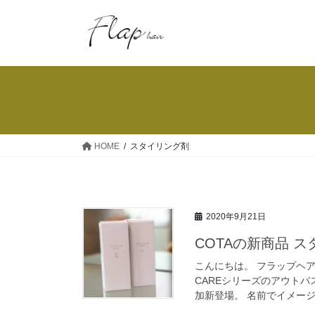
コ
ナ
ン
ビ
テ
ゲ
ン
ー
ツ
シ
へ
ョ
ス
ン
キ
に
ッ
移
HOME
スタイリング剤
プ
動
2020年9月21日
COTAの新商品 ス
こんにちは。 フラップヘア
CAREシリーズのアウトバ
加新登場。 名前でイメージ