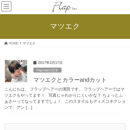
コ
ナ
ン
ビ
テ
ゲ
ン
ー
マツエク
ツ
シ
へ
ョ
ス
ン
HOME
マツエク
キ
に
ッ
移
プ
動
2017年3月17日
Flap hairの日常
マツエクとカラーandカット
こんにちは。 フラップヘアーの濱田です。 フラップヘアーではマ
ツエクもやってます！ 写真じゃわかりにくいかな？ ちょっとふ
ぁさーってなってますでしょ！ このスタイルもディスコネクショ
ンで、アン […]