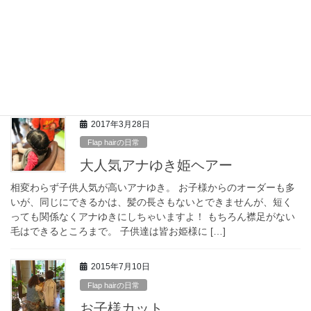
キッズカット！
こんにちは。 フラップヘアーの濱田です。 フラップヘアーには
たくさんの子供達がやってきます。 お母さんのお腹の中から出て
きて、どんどん成長していくかわいい子供達。 ４歳にもなると、
一人で座ってお利口にカット […]
2017年3月28日
Flap hairの日常
大人気アナゆき姫ヘアー
相変わらず子供人気が高いアナゆき。 お子様からのオーダーも多
いが、同じにできるかは、髪の長さもないとできませんが、短く
っても関係なくアナゆきにしちゃいますよ！ もちろん襟足がない
毛はできるところまで。 子供達は皆お姫様に […]
2015年7月10日
Flap hairの日常
お子様カット