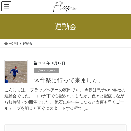
コ
ナ
ン
ビ
テ
ゲ
ン
ー
運動会
ツ
シ
へ
ョ
ス
ン
HOME
運動会
キ
に
ッ
移
プ
動
2020年10月17日
プライベート
体育祭に行って来ました。
こんにちは。 フラップヘアーの濱田です。 今朝は息子の中学校の
運動会でした。 コロナ下で心配されましたが、色々と配慮しなが
ら短時間での開催でした。 流石に中学生になると支度も早くゴー
ルテープを切ると直ぐにスタートする程で […]